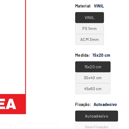
Material:
VINIL
VINIL
PS 1mm
ACM 3mm
Medida:
15x20 cm
15x20 cm
30x40 cm
45x60 cm
Fixação:
Autoadesivo
Autoadesivo
Sem Fixação