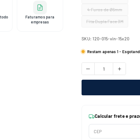
4 Furos de Ø6mm
todo
Faturamos para
Fita Dupla Face 3M
empresas
SKU:
120-015-vin-15x20
Restam apenas 1 - Esgotand
Calcular frete e praz