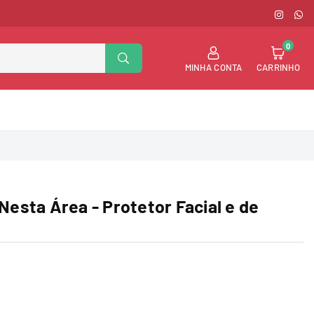
INSTAG
WH
0
BUSCAR
MINHA CONTA
CARRINHO
Nesta Área - Protetor Facial e de