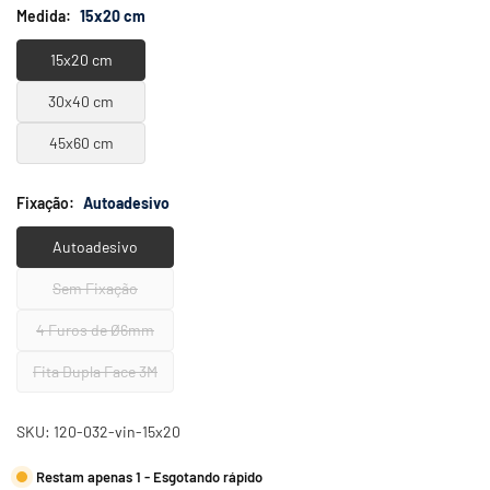
Medida:
15x20 cm
15x20 cm
30x40 cm
45x60 cm
Fixação:
Autoadesivo
Autoadesivo
Sem Fixação
4 Furos de Ø6mm
Fita Dupla Face 3M
SKU:
120-032-vin-15x20
Restam apenas 1 - Esgotando rápido