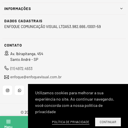
INFORMAÇÕES
DADOS CADASTRAIS
ENFOQUE COMUNICAÇÃO VISUAL LTDA53.982.666./0001-59
CONTATO
Av. Ibirapitanga, 454
Santo André - SP
(11) 4972.4933
enfoque@enfoquevisual.com.br
Utilizamos cookies para melhorar a sua
Instagram
Whatsapp
experiência no site. Ao continuar navegando,
você concorda com a nossa política de
privacidade
© 2026, Enfoque Visual. Todos os direitos reservados.
POLÍTICA DE PRIVACIDADE
CONTINUAR
Menu
Account
Search
Wishlist
Cart