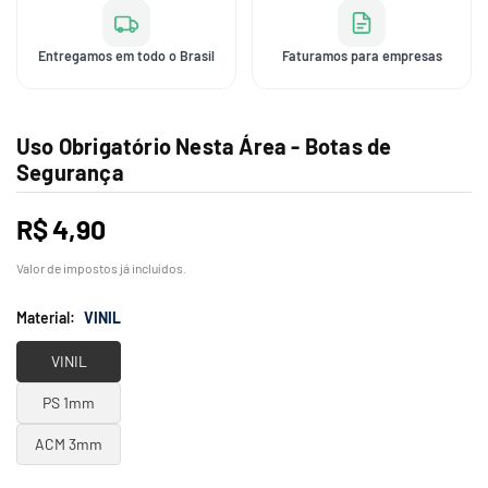
Entregamos em todo o Brasil
Faturamos para empresas
Uso Obrigatório Nesta Área - Botas de
Segurança
R$ 4,90
Preço
normal
Valor de impostos já incluídos.
Material:
VINIL
VINIL
PS 1mm
ACM 3mm