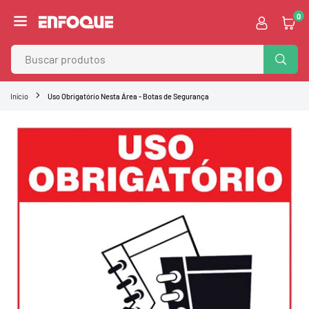
Pular
0
para
ENFOQUE
o
VISUAL
Conteúdo
BUSC
Início
Uso Obrigatório Nesta Área - Botas de Segurança