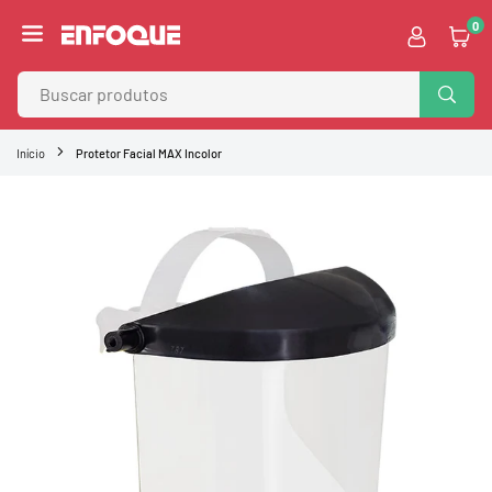
Pular
0
para
ENFOQUE
o
VISUAL
Conteúdo
BUSC
Início
Protetor Facial MAX Incolor