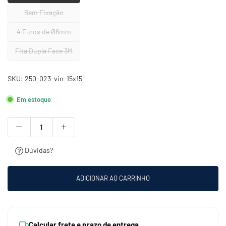
Sem Fixação
4 Furos de Ø6mm
Fita Dupla Face 3M
SKU:
250-023-vin-15x15
Em estoque
Dúvidas?
ADICIONAR AO CARRINHO
Calcular frete e prazo de entrega