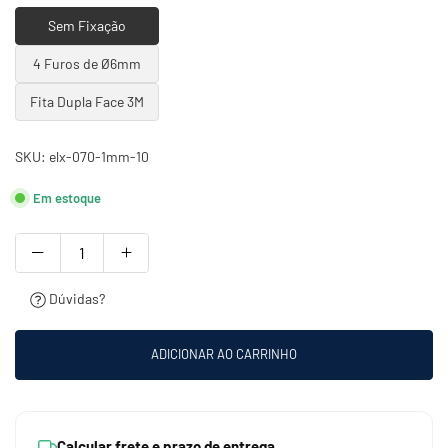
Sem Fixação
4 Furos de Ø6mm
Fita Dupla Face 3M
SKU:
elx-070-1mm-10
Em estoque
Dúvidas?
ADICIONAR AO CARRINHO
Calcular frete e prazo de entrega