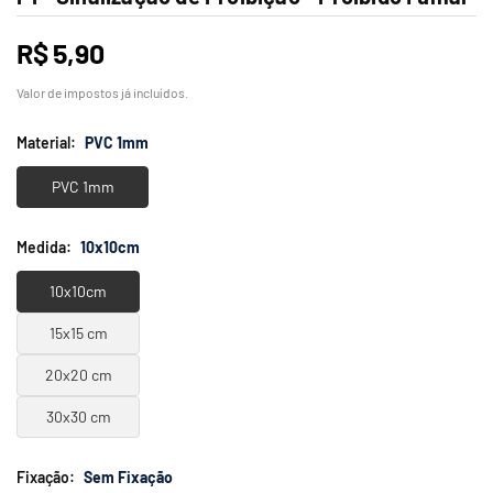
R$ 5,90
Preço
normal
Valor de impostos já incluídos.
Material:
PVC 1mm
PVC 1mm
Medida:
10x10cm
10x10cm
15x15 cm
20x20 cm
30x30 cm
Fixação:
Sem Fixação