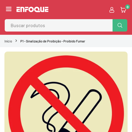
Pular
0
para
ENFOQUE
o
VISUAL
Conteúdo
BUSC
Início
P1 - Sinalização de Proibição - Proibido Fumar