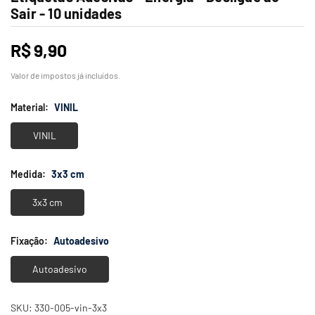
Sair - 10 unidades
R$ 9,90
Preço
normal
Valor de impostos já incluídos.
Material:
VINIL
VINIL
Medida:
3x3 cm
3x3 cm
Fixação:
Autoadesivo
Autoadesivo
SKU:
330-005-vin-3x3