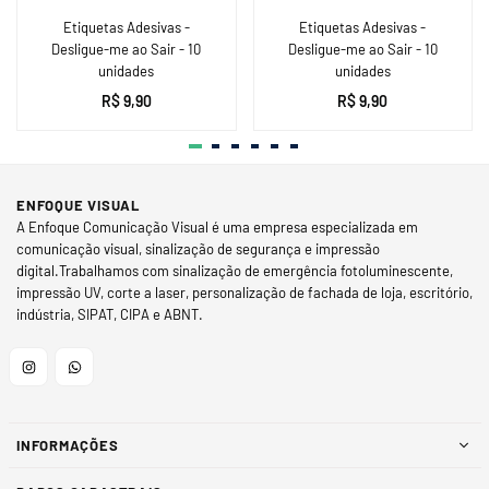
Etiquetas Adesivas -
Etiquetas Adesivas -
Desligue-me ao Sair - 10
Desligue-me ao Sair - 10
unidades
unidades
Preço
Preço
R$ 9,90
R$ 9,90
normal
normal
ENFOQUE VISUAL
A Enfoque Comunicação Visual é uma empresa especializada em
comunicação visual, sinalização de segurança e impressão
digital.Trabalhamos com sinalização de emergência fotoluminescente,
impressão UV, corte a laser, personalização de fachada de loja, escritório,
indústria, SIPAT, CIPA e ABNT.
Instagram
Whatsapp
INFORMAÇÕES