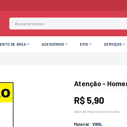
MENTO DE ÁREA
ACESSÓRIOS
EPIS
SERVIÇOS
Atenção - Home
R$ 5,90
Preço
normal
Valor de impostos já incluídos.
Material:
VINIL