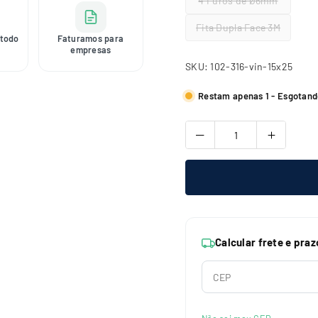
4 Furos de Ø6mm
Fita Dupla Face 3M
todo
Faturamos para
empresas
SKU:
102-316-vin-15x25
Restam apenas 1 - Esgotand
Calcular frete e praz