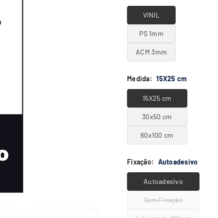
VINIL
PS 1mm
ACM 3mm
Medida:
15X25 cm
15X25 cm
30x50 cm
60x100 cm
Fixação:
Autoadesivo
Autoadesivo
Sem Fixação